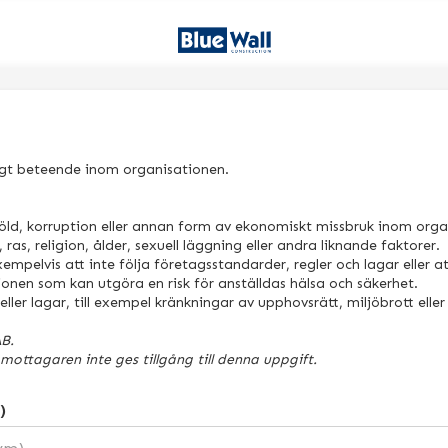
ligt beteende inom organisationen.
öld, korruption eller annan form av ekonomiskt missbruk inom orga
 ras, religion, ålder, sexuell läggning eller andra liknande faktorer.
 exempelvis att inte följa företagsstandarder, regler och lagar eller 
ionen som kan utgöra en risk för anställdas hälsa och säkerhet.
eller lagar, till exempel kränkningar av upphovsrätt, miljöbrott elle
B.
ottagaren inte ges tillgång till denna uppgift.
)